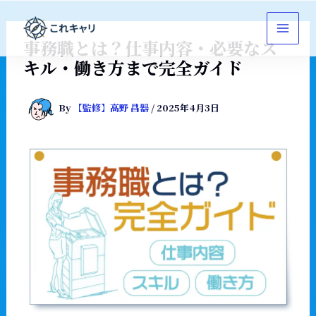
内
容
を
事務職とは？仕事内容・必要なス
ス
キル・働き方まで完全ガイド
キ
ッ
By
【監修】高野 昌器
/
2025年4月3日
プ