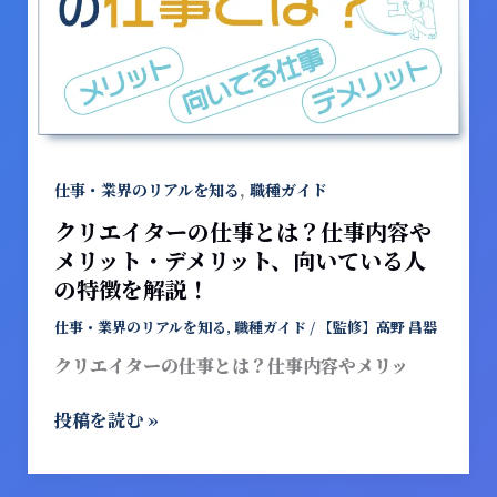
い
ー
る
の
人
仕
の
事
特
と
徴
は？
を
仕
,
仕事・業界のリアルを知る
職種ガイド
解
事
クリエイターの仕事とは？仕事内容や
説！
内
メリット・デメリット、向いている人
容
の特徴を解説！
や
メ
仕事・業界のリアルを知る
,
職種ガイド
/
【監修】高野 昌器
リ
クリエイターの仕事とは？仕事内容やメリッ
ッ
ト・
投稿を読む »
デ
メ
リ