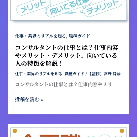
を
の
解
仕
説！
事
と
は？
,
仕事・業界のリアルを知る
職種ガイド
仕
コンサルタントの仕事とは？仕事内容
事
やメリット・デメリット、向いている
内
人の特徴を解説！
容
や
仕事・業界のリアルを知る
,
職種ガイド
/
【監修】高野 昌器
メ
コンサルタントの仕事とは？仕事内容やメリ
リ
ッ
投稿を読む »
ト・
デ
メ
リ
ア
ッ
イ