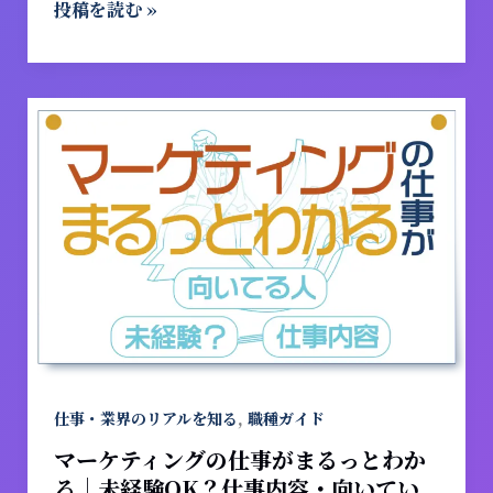
投稿を読む »
内
容・
や
り
マ
が
ー
い・
ケ
キ
テ
ャ
ィ
リ
ン
ア
グ
パ
の
ス
仕
ま
事
で
が
紹
ま
,
仕事・業界のリアルを知る
職種ガイド
介」
る
マーケティングの仕事がまるっとわか
っ
る｜未経験OK？仕事内容・向いてい