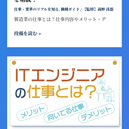
ッ
ト・
仕事・業界のリアルを知る
,
職種ガイド
/
【監修】高野 昌器
デ
製造業の仕事とは？仕事内容やメリット・デ
メ
リ
投稿を読む »
ッ
ト、
向
い
IT
て
エ
い
ン
る
ジ
人
ニ
の
ア
特
の
徴
仕
を
事
解
と