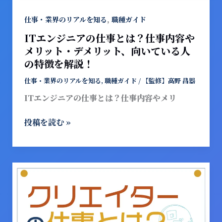
説！
は？
仕
,
仕事・業界のリアルを知る
職種ガイド
事
ITエンジニアの仕事とは？仕事内容や
内
メリット・デメリット、向いている人
容
の特徴を解説！
や
メ
仕事・業界のリアルを知る
,
職種ガイド
/
【監修】高野 昌器
リ
ITエンジニアの仕事とは？仕事内容やメリ
ッ
ト・
投稿を読む »
デ
メ
リ
ッ
ク
ト、
リ
向
エ
い
イ
て
タ