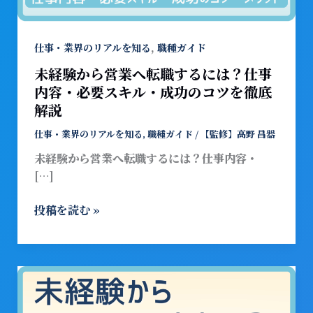
職
す
る
,
仕事・業界のリアルを知る
職種ガイド
に
未経験から営業へ転職するには？仕事
は？
内容・必要スキル・成功のコツを徹底
仕
解説
事
内
仕事・業界のリアルを知る
,
職種ガイド
/
【監修】高野 昌器
容・
未経験から営業へ転職するには？仕事内容・
必
[…]
要
ス
投稿を読む »
キ
ル・
成
功
未
の
経
コ
験