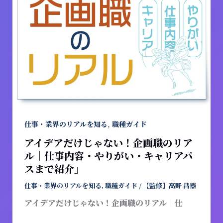
ト、
デ
向
ア
い
だ
て
け
い
じ
る
ゃ
人
な
の
い！
特
企
徴
画
,
仕事・業界のリアルを知る
職種ガイド
を
職
アイデアだけじゃない！企画職のリア
解
の
ル｜仕事内容・やりがい・キャリアパ
説！
リ
スまで紹介」
ア
ル
仕事・業界のリアルを知る
,
職種ガイド
/
【監修】高野 昌器
｜
アイデアだけじゃない！企画職のリアル｜仕
仕
事