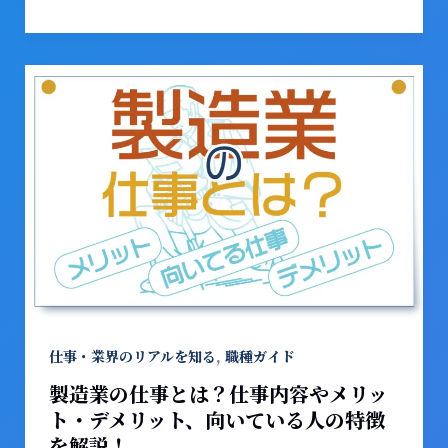
キ
ル・
転
製
職
造
成
業
功
の
の
仕
ポ
事
イ
と
ン
は？
ト
仕
を
事
解
内
説！
容
,
仕事・業界のリアルを知る
職種ガイド
や
製造業の仕事とは？仕事内容やメリッ
メ
ト・デメリット、向いている人の特徴
リ
を解説！