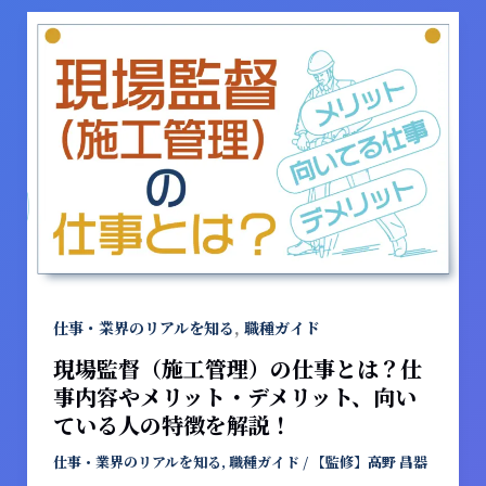
ッ
現
ト、
場
向
監
い
督
て
（施
い
工
る
管
人
理）
の
の
特
仕
徴
事
を
と
,
仕事・業界のリアルを知る
職種ガイド
解
は？
現場監督（施工管理）の仕事とは？仕
説！
仕
事内容やメリット・デメリット、向い
事
ている人の特徴を解説！
内
容
仕事・業界のリアルを知る
,
職種ガイド
/
【監修】高野 昌器
や