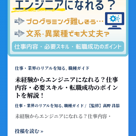
ツ
か
を
ら
徹
エ
底
ン
解
ジ
説
ニ
ア
に
な
,
仕事・業界のリアルを知る
職種ガイド
れ
未経験からエンジニアになれる？仕事
る？
内容・必要スキル・転職成功のポイン
仕
トを解説！
事
内
仕事・業界のリアルを知る
,
職種ガイド
/
【監修】高野 昌器
容・
未経験からエンジニアになれる？仕事内容・
必
要
投稿を読む »
ス