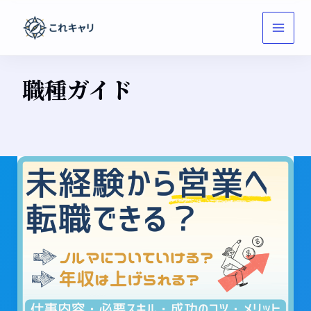
内
容
を
ス
キ
職種ガイド
ッ
プ
未
経
験
か
ら
営
業
へ
転