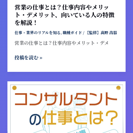
徴
メ
営業の仕事とは？仕事内容やメリッ
を
リ
ト・デメリット、向いている人の特徴
解
ッ
を解説！
説！
ト・
デ
仕事・業界のリアルを知る
,
職種ガイド
/
【監修】高野 昌器
メ
営業の仕事とは？仕事内容やメリット・デメ
リ
ッ
投稿を読む »
ト、
向
い
て
コ
い
ン
る
サ
人
ル
の
タ
特
ン
徴
ト