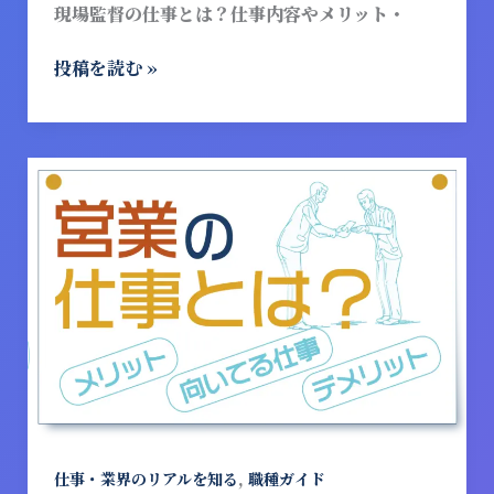
現場監督の仕事とは？仕事内容やメリット・
メ
リ
投稿を読む »
ッ
ト・
デ
メ
営
リ
業
ッ
の
ト、
仕
向
事
い
と
て
は？
い
仕
る
事
人
内
の
容
特
や
,
仕事・業界のリアルを知る
職種ガイド