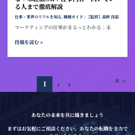
と
る人まで徹底解説
わ
か
仕事・業界のリアルを知る
,
職種ガイド
/
【監修】高野 昌器
る
マーケティングの仕事がまるっとわかる｜未
｜
未
投稿を読む »
経
験
OK？
仕
事
次
→
1
内
2
3
容・
向
い
て
あなたの未来を共に描きましょう
い
まずはお気軽にご相談ください。あなたの転職を全力で
る