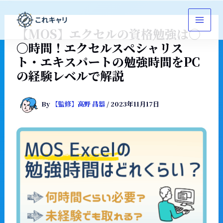
内
容
を
【MOS】エクセルの資格勉強は〇
ス
〇時間！エクセルスペシャリス
キ
ト・エキスパートの勉強時間をPC
ッ
の経験レベルで解説
プ
By
【監修】高野 昌器
/
2023年11月17日