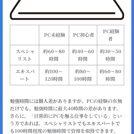
PC経験
PC未経験
PC初心者
者
スペシャ
約60～80
約40～60
約30～50
リスト
時間
時間
時間
エキスパ
約100～
約80～
約60～80
ート
120時間
100時間
時間
勉強時間には個人差がありますが、
PCの経験の有無
だけでも、
勉強時間に最大40時間の差
があります。
さらに、
「日常的にPCを触る仕事をしている」とい
う方
であれば、スペシャリストでもエキスパートで
も
100時間程度の勉強時間で資格を取得
できます。